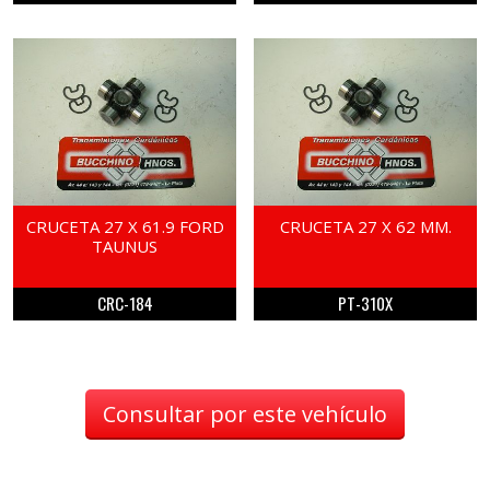
CRUCETA 27 X 61.9 FORD
CRUCETA 27 X 62 MM.
TAUNUS
CRC-184
PT-310X
Consultar por este vehículo