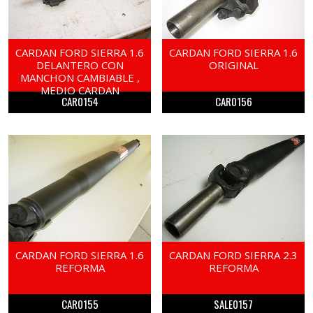
CARDAN FORD SIERRA 1.6
CARDAN FORD SIERRA 1.6
DELANTERO CON
ORIGINAL
MANCHON CAMBIABLE ,
MEDIO CARDAN
CAR0154
CAR0156
CARDAN FORD SIERRA 1.6
CARDAN FORD SIERRA 2.3
REFORMA
REFORMA
CAR0155
SALE0157