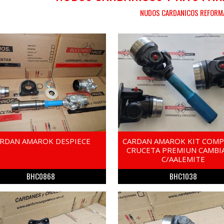
NUDOS CARDANICOS REFORM
RDAN AMAROK DESPIECE
CARDAN AMAROK KIT COM
CRUCETA PREMIUN CAMBI
C/AALEMITE
BHC0868
BHC1038