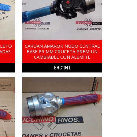
PLETO
CARDAN AMAROK NUDO CENTRAL
LADAS
BASE 89 MM CRUCETA PREMIUN
CAMBIABLE CON ALEMITE
BHC1041