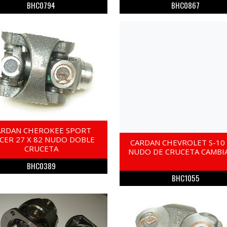
BHC0794
BHC0867
ARDAN CHEROKEE SPORT
ICER 27 X 82 NUDO DOBLE
CARDAN CHEVROLET S-10
CRUCETA
NUDO DE CRUCETA CAMBI
BHC0389
BHC1055