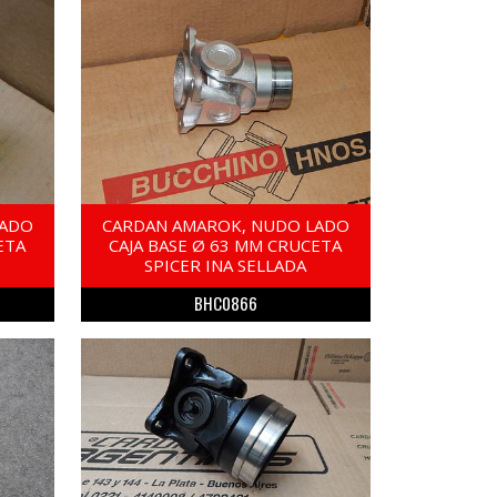
LADO
CARDAN AMAROK, NUDO LADO
ETA
CAJA BASE Ø 63 MM CRUCETA
SPICER INA SELLADA
BHC0866