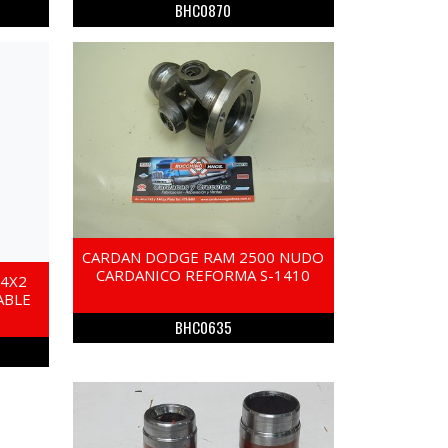
BHC0870
CARDAN DODGE RAM 2500 NUDO
CARDANICO REFORMA S-1410
 4X2
ABLE
BHC0635