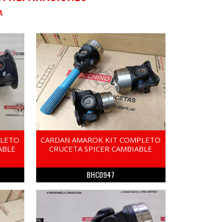
A
PLETO
CARDAN AMAROK KIT COMPLETO
ABLE
CRUCETA SPICER CAMBIABLE
BHC0947