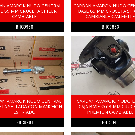
AN AMAROK NUDO CENTRAL
CARDAN AMAROK NUDO CE
SE 89 MM CRUCETA SPICER
BASE 89 MM CRUCETA SPI
CAMBIABLE
CAMBIABLE C/ALEMIT
BHC0950
BHC0863
AN AMAROK NUDO CENTRAL
CARDAN AMAROK, NUDO 
ETA SELLADA CON MANCHON
CAJA BASE Ø 63 MM CRUC
ESTRIADO
PREMIUN CAMBIABLE
BHC0901
BHC1040