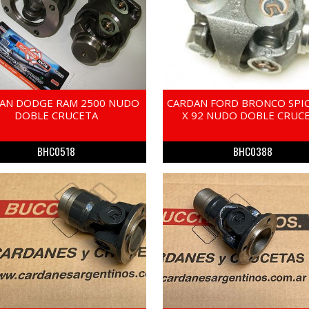
AN DODGE RAM 2500 NUDO
CARDAN FORD BRONCO SPIC
DOBLE CRUCETA
X 92 NUDO DOBLE CRUC
BHC0518
BHC0388