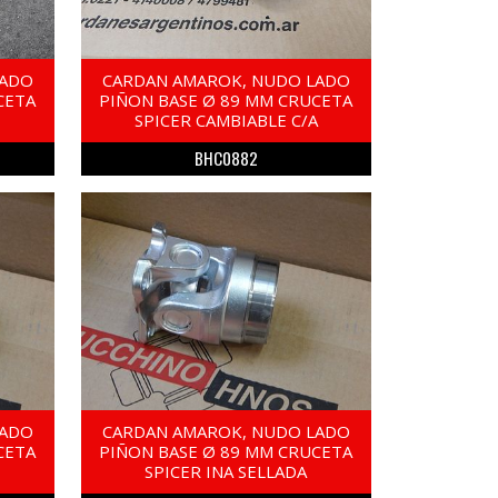
LADO
CARDAN AMAROK, NUDO LADO
CETA
PIÑON BASE Ø 89 MM CRUCETA
SPICER CAMBIABLE C/A
BHC0882
LADO
CARDAN AMAROK, NUDO LADO
CETA
PIÑON BASE Ø 89 MM CRUCETA
SPICER INA SELLADA