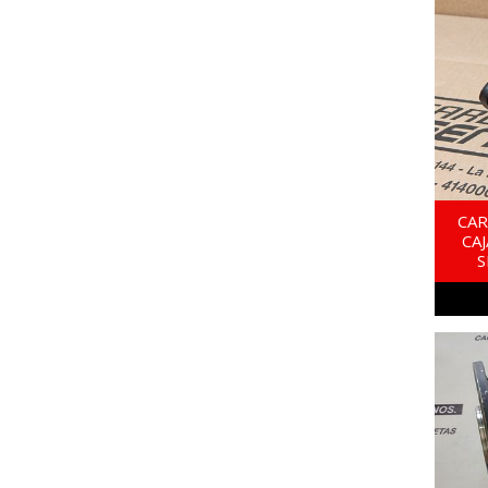
CA
CA
S