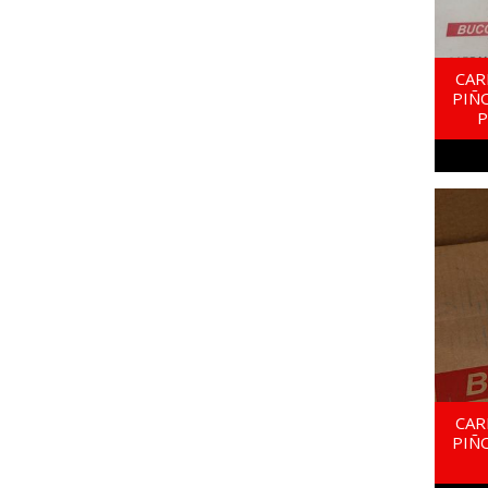
CAR
PIÑ
P
CAR
PIÑ