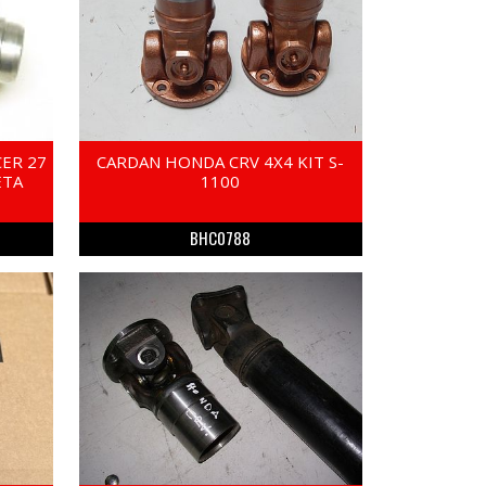
ER 27
CARDAN HONDA CRV 4X4 KIT S-
ETA
1100
BHC0788