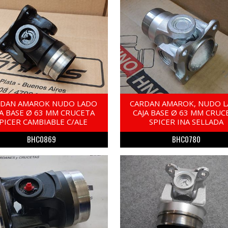
RDAN AMAROK NUDO LADO
CARDAN AMAROK, NUDO 
JA BASE Ø 63 MM CRUCETA
CAJA BASE Ø 63 MM CRUC
PICER CAMBIABLE C/ALE
SPICER INA SELLADA
BHC0869
BHC0780