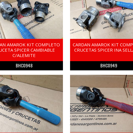
AN AMAROK KIT COMPLETO
CARDAN AMAROK KIT COM
UCETA SPICER CAMBIABLE
CRUCETAS SPICER INA SEL
C/ALEMITE
BHC0948
BHC0949