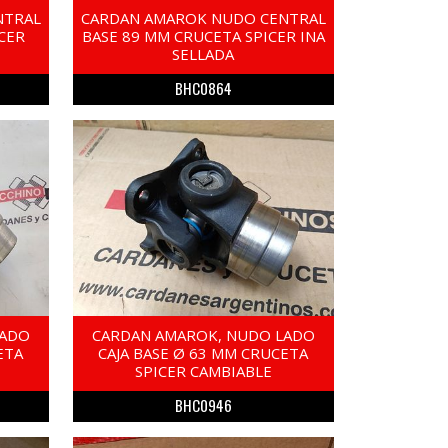
NTRAL
CARDAN AMAROK NUDO CENTRAL
CER
BASE 89 MM CRUCETA SPICER INA
E
SELLADA
BHC0864
LADO
CARDAN AMAROK, NUDO LADO
ETA
CAJA BASE Ø 63 MM CRUCETA
SPICER CAMBIABLE
BHC0946