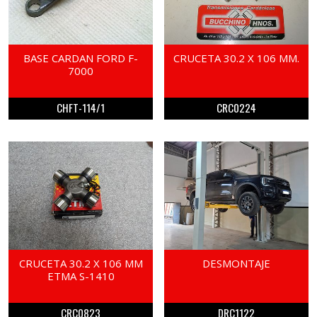
BASE CARDAN FORD F-
CRUCETA 30.2 X 106 MM.
7000
CHFT-114/1
CRC0224
CRUCETA 30.2 X 106 MM
DESMONTAJE
ETMA S-1410
CRC0823
DRC1122