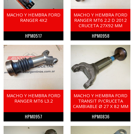
MACHO Y HEMBRA FORD
MACHO Y HEMBRA FORD
RANGER 4X2
RANGER MT6 2.2 D 2012
CRUCETA 27X92 MM
HPM0517
HPM0958
MACHO Y HEMBRA FORD
MACHO Y HEMBRA FORD
RANGER MT6 L3.2
TRANSIT P/CRUCETA
CAMBIABLE Ø 27 X 82 MM
HPM0957
HPM0836