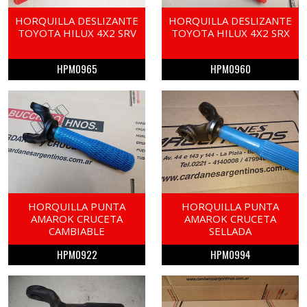
HORQUILLA DESLIZANTE
HORQUILLA DESLIZANTE
TOYOTA HILUX 4X2 SRV
TOYOTA HILUX 4X2 SRX
HPM0965
HPM0960
HORQUILLA PUNTA
HORQUILLA PUNTA
AMAROK CRUCETA
AMAROK CRUCETA
CAMBIABLE
SELLADA
HPM0922
HPM0994