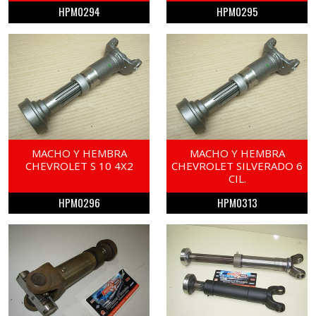
HPM0294
HPM0295
MACHO Y HEMBRA
MACHO Y HEMBRA
CHEVROLET S 10 4X2
CHEVROLET SILVERADO 6
CIL.
HPM0296
HPM0313