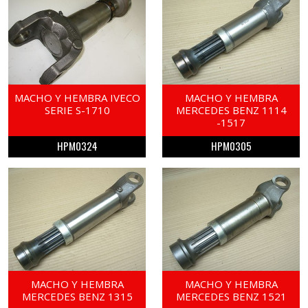
MACHO Y HEMBRA IVECO
MACHO Y HEMBRA
SERIE S-1710
MERCEDES BENZ 1114
-1517
HPM0324
HPM0305
MACHO Y HEMBRA
MACHO Y HEMBRA
MERCEDES BENZ 1315
MERCEDES BENZ 1521