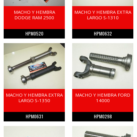
MACHO Y HEMBRA
MACHO Y HEMBRA EXTRA
DODGE RAM 2500
LARGO S-1310
HPM0520
HPM0632
MACHO Y HEMBRA EXTRA
MACHO Y HEMBRA FORD
LARGO S-1350
14000
HPM0631
HPM0298