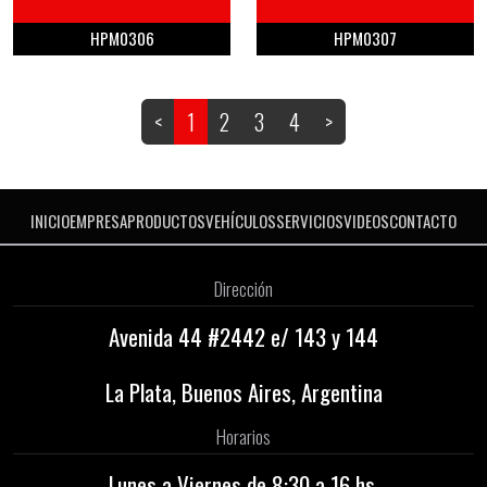
HPM0306
HPM0307
<
1
2
3
4
>
INICIO
EMPRESA
PRODUCTOS
VEHÍCULOS
SERVICIOS
VIDEOS
CONTACTO
Dirección
Avenida 44 #2442 e/ 143 y 144
La Plata, Buenos Aires, Argentina
Horarios
Lunes a Viernes de 8:30 a 16 hs.