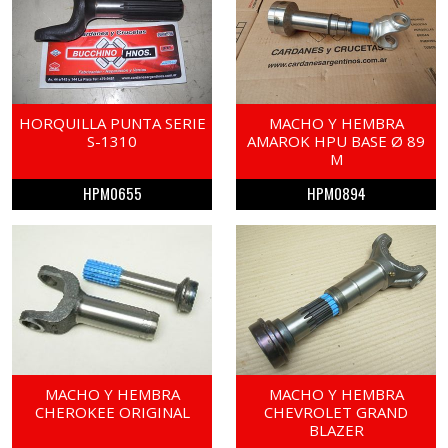
HORQUILLA PUNTA SERIE
MACHO Y HEMBRA
S-1310
AMAROK HPU BASE Ø 89
M
HPM0655
HPM0894
MACHO Y HEMBRA
MACHO Y HEMBRA
CHEROKEE ORIGINAL
CHEVROLET GRAND
BLAZER