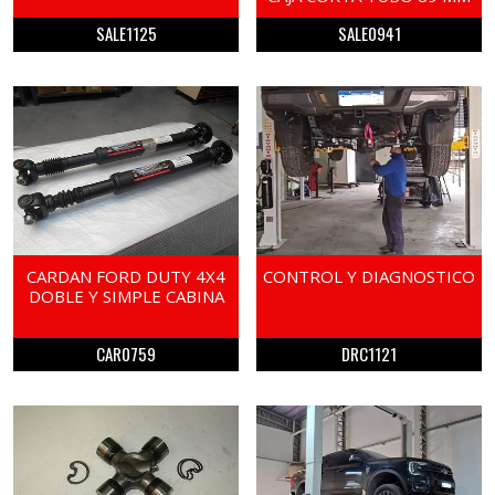
SALE1125
SALE0941
CARDAN FORD DUTY 4X4
CONTROL Y DIAGNOSTICO
DOBLE Y SIMPLE CABINA
CAR0759
DRC1121