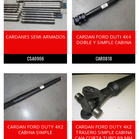
CARDANES SEMI ARMADOS
CARDAN FORD DUTI 4X4
DOBLE Y SIMPLE CABINA
CSA0906
CAR0818
CARDAN FORD DUTY 4X2
CARDAN FORD DUTY 4X2
CABINA SIMPLE
TRASERO SIMPLE CABINA
CAJA CORTA TUBO 89 MM