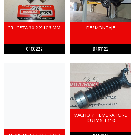
CRUCETA 30.2 X 106 MM.
DESMONTAJE
CRC0222
DRC1122
MACHO Y HEMBRA FORD
DUTY S-1410
HORQUILLA FIJA S-1410