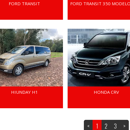
FORD TRANSIT
FORD TRANSIT 350 MODELO
HIUNDAY H1
HONDA CRV
<
1
2
3
>