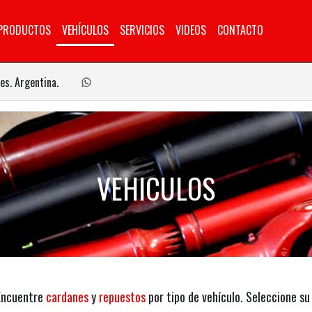
PRODUCTOS
VEHÍCULOS
SERVICIOS
VIDEOS
CONTACTO
es. Argentina.
VEHICULOS
Encuentre
cardanes
y
repuestos
por tipo de vehículo. Seleccione su 