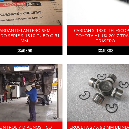
ARDAN DELANTERO SEMI
CARDAN S-1330 TELESCO
DO SERIE S-1310 TUBO Ø 51
TOYOTA HILUX 2017 TR
MM
TRASERO
CSA0890
CSA0888
ONTROL Y DIAGNOSTICO
CRUCETA 27 X 92 MM BLIND