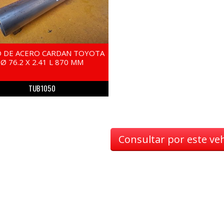
 DE ACERO CARDAN TOYOTA
Ø 76.2 X 2.41 L 870 MM
TUB1050
Consultar por este ve