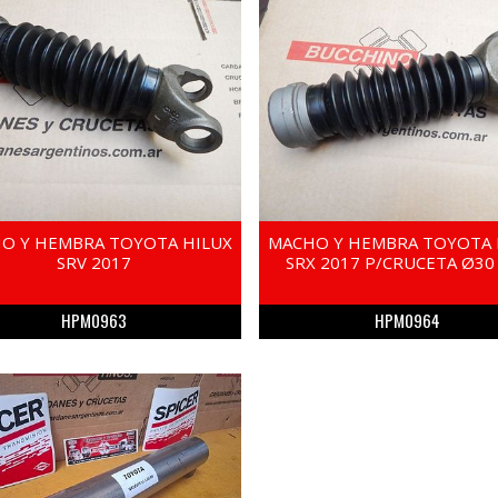
O Y HEMBRA TOYOTA HILUX
MACHO Y HEMBRA TOYOTA 
SRV 2017
SRX 2017 P/CRUCETA Ø3
HPM0963
HPM0964