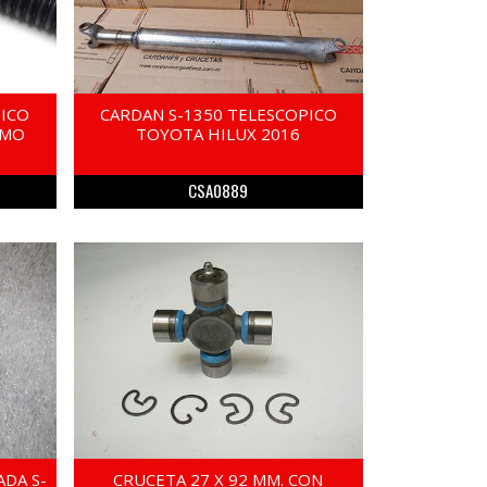
PICO
CARDAN S-1350 TELESCOPICO
AMO
TOYOTA HILUX 2016
CSA0889
ADA S-
CRUCETA 27 X 92 MM. CON