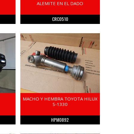
ALEMITE EN EL DADO
CRC0510
MACHO Y HEMBRA TOYOTA HILUX
S-1330
HPM0892