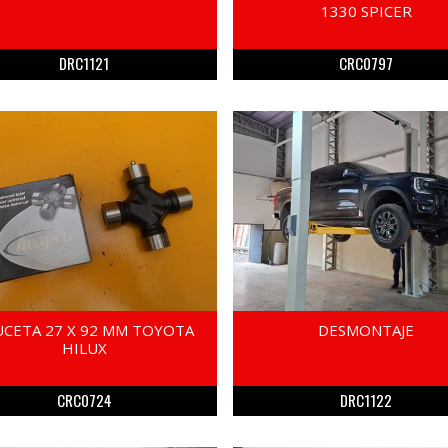
1330 SPICER
DRC1121
CRC0797
UCETA 27 X 92 MM TOYOTA
DESMONTAJE
HILUX
CRC0724
DRC1122