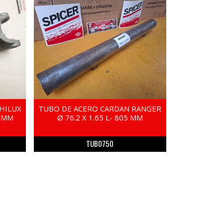
HILUX
TUBO DE ACERO CARDAN RANGER
0 MM
Ø 76.2 X 1.65 L- 805 MM
TUB0750