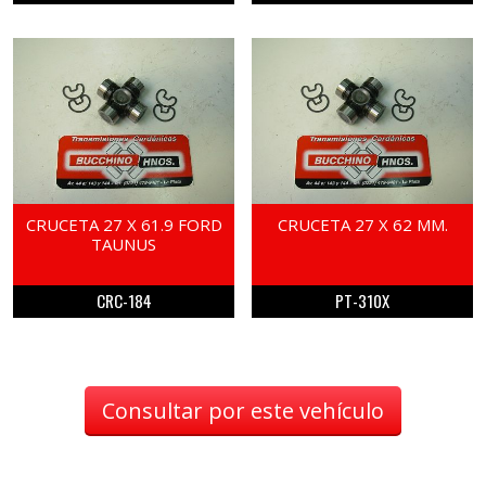
CRUCETA 27 X 61.9 FORD
CRUCETA 27 X 62 MM.
TAUNUS
CRC-184
PT-310X
Consultar por este vehículo