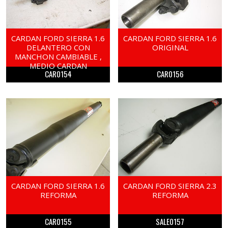
CARDAN FORD SIERRA 1.6
CARDAN FORD SIERRA 1.6
DELANTERO CON
ORIGINAL
MANCHON CAMBIABLE ,
MEDIO CARDAN
CAR0154
CAR0156
CARDAN FORD SIERRA 1.6
CARDAN FORD SIERRA 2.3
REFORMA
REFORMA
CAR0155
SALE0157