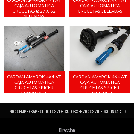
CARDAN AMAROK 4X4 AT
CARDAN AMAROK 4X4 AT
CAJA AUTOMATICA
CAJA AUTOMATICA
CRUCETAS Ø27 X 82
CRUCETAS SELLADAS
SELLADAS
CARDAN AMAROK 4X4 AT
CARDAN AMAROK 4X4 AT
CAJA AUTOMATICA
CAJA AUTOMATICA
CRUCETAS SPICER
CRUCETAS SPICER
CAMBIABLES
CAMBIABLES
INICIO
EMPRESA
PRODUCTOS
VEHÍCULOS
SERVICIOS
VIDEOS
CONTACTO
Dirección