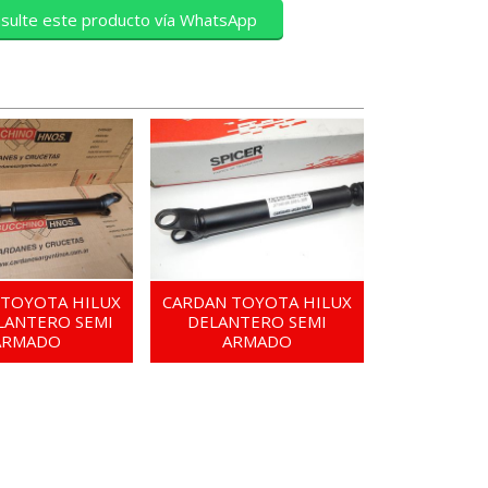
sulte este producto vía WhatsApp
 TOYOTA HILUX
CARDAN TOYOTA HILUX
LANTERO SEMI
DELANTERO SEMI
ARMADO
ARMADO