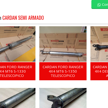
Con
en
CARDAN SEMI ARMADO
DAN FORD RANGER
CARDAN FORD RANGER
CARDAN
X4 MT6 S-1330
4X4 MT6 S-1350
4X4 DE
TELESCOPICO
TELESCOPICO