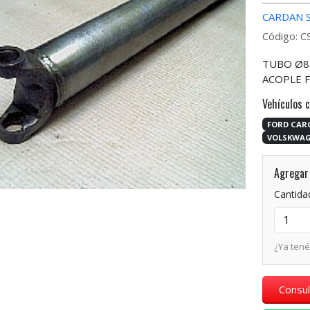
CARDAN 
Código: 
TUBO Ø88
ACOPLE F
Vehículos 
FORD CAR
VOLSKWAG
Agregar 
Cantida
¿Ya ten
Consul